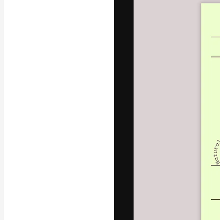
La piattaforma c
migliori lavori. 
creativi, impres
Italiano
Copyright © 2010