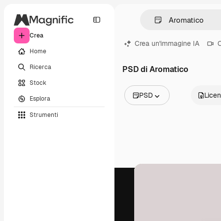
Crea
Crea un'immagine IA
C
Home
Ricerca
PSD di Aromatico
Stock
PSD
Lice
Esplora
Tutte le immagini
Strumenti
Vettori
Illustrazioni
Foto
PSD
Modelli
Mockup
Video
Clip video
Motion graphic
Modelli di video
Icone
Modelli 3D
Font