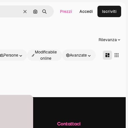
Prezzi
Accedi
Iscriviti
Cancella
Cerca per immagine
Ricerca
Rilevanza
Modificabile
Persone
Avanzate
online
Azienda
Contattaci