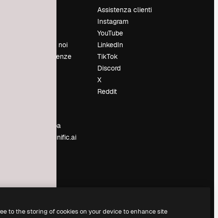
Prezzi
Assistenza clienti
Chi siamo
Instagram
Recensioni
YouTube
Lavora con noi
LinkedIn
Cerca tendenze
TikTok
Blog
Discord
Eventi
X
Slidesgo
Reddit
e
Vendi i tuoi
contenuti
Sala stampa
Cerchi magnific.ai
ree to the storing of cookies on your device to enhance site