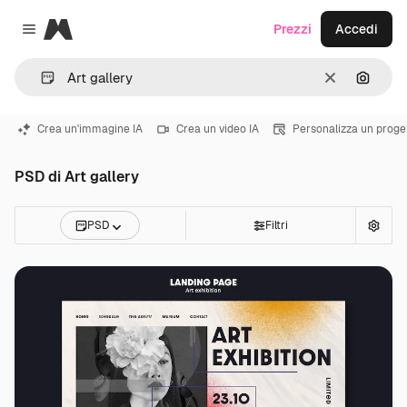
Magnific
Prezzi
Accedi
Close menu
Cancella
Cerca 
Crea un'immagine IA
Crea un video IA
Personalizza un proge
PSD di Art gallery
PSD
Filtri