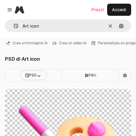
Magnific
Prezzi
Accedi
Close menu
Cancella
Cerca 
Crea un'immagine IA
Crea un video IA
Personalizza un proge
PSD di Art icon
PSD
Filtri