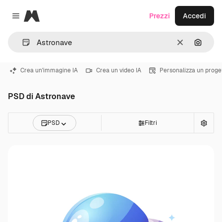
Magnific
Prezzi
Accedi
Close menu
Cancella
Cerca 
Crea un'immagine IA
Crea un video IA
Personalizza un proge
PSD di Astronave
PSD
Filtri