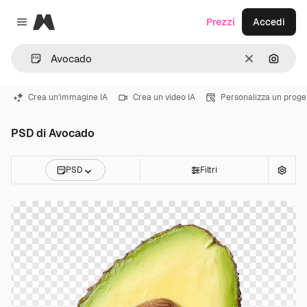
Magnific
Prezzi
Accedi
Close menu
Cancella
Cerca 
Crea un'immagine IA
Crea un video IA
Personalizza un proge
PSD di Avocado
PSD
Filtri