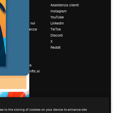
Prezzi
Assistenza clienti
Chi siamo
Instagram
Recensioni
YouTube
Lavora con noi
LinkedIn
Cerca tendenze
TikTok
Blog
Discord
Eventi
X
Slidesgo
Reddit
e
Vendi i tuoi
contenuti
Sala stampa
Cerchi magnific.ai
ree to the storing of cookies on your device to enhance site