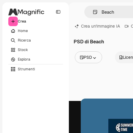
Crea
Crea un'immagine IA
C
Home
Ricerca
PSD di Beach
Stock
PSD
Lice
Esplora
Tutte le immagini
Strumenti
Vettori
Illustrazioni
Foto
PSD
Modelli
Mockup
Video
Clip video
Motion graphic
Modelli di video
Icone
Modelli 3D
Font