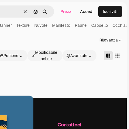
Prezzi
Accedi
Iscriviti
Cancella
Cerca per immagine
Ricerca
Banner
Texture
Nuvole
Manifesto
Palme
Cappello
Occhiali
Rilevanza
Modificabile
Persone
Avanzate
online
Azienda
Contattaci