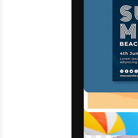
La piattaforma c
migliori lavori. 
creativi, impres
Italiano
Copyright © 2010