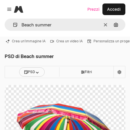
Magnific
Prezzi
Accedi
Close menu
Cancella
Cerca 
Crea un'immagine IA
Crea un video IA
Personalizza un proge
PSD di Beach summer
PSD
Filtri