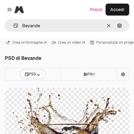
Magnific
Prezzi
Accedi
Close menu
Cancella
Cerca 
Crea un'immagine IA
Crea un video IA
Personalizza un proge
PSD di Bevande
PSD
Filtri