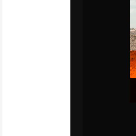
La piattaforma c
migliori lavori. 
creativi, impres
Italiano
Copyright © 2010