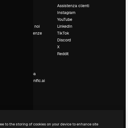
Prezzi
Assistenza clienti
Chi siamo
Instagram
Recensioni
YouTube
Lavora con noi
LinkedIn
Cerca tendenze
TikTok
Blog
Discord
Eventi
X
Slidesgo
Reddit
e
Vendi i tuoi
contenuti
Sala stampa
Cerchi magnific.ai
ree to the storing of cookies on your device to enhance site