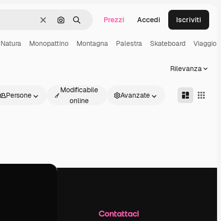
Prezzi
Accedi
Iscriviti
Cancella
Cerca per immagine
Ricerca
Natura
Monopattino
Montagna
Palestra
Skateboard
Viaggio
Rilevanza
Modificabile
Persone
Avanzate
online
Azienda
Contattaci