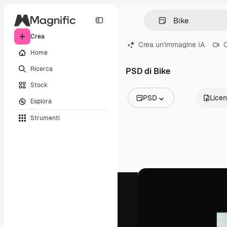
Crea
Crea un'immagine IA
C
Home
Ricerca
PSD di Bike
Stock
PSD
Lice
Esplora
Tutte le immagini
Strumenti
Vettori
Illustrazioni
Foto
PSD
Modelli
Mockup
Video
Clip video
Motion graphic
Modelli di video
Icone
Modelli 3D
Font