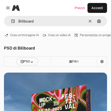
Magnific
Prezzi
Accedi
Close menu
Cancella
Cerca 
Crea un'immagine IA
Crea un video IA
Personalizza un proge
PSD di Billboard
PSD
Filtri