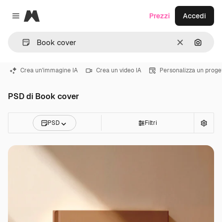
Magnific
Prezzi
Accedi
Close menu
Cancella
Cerca 
Crea un'immagine IA
Crea un video IA
Personalizza un proge
PSD di Book cover
PSD
Filtri