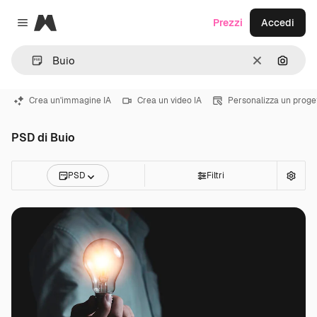
Magnific
Prezzi
Accedi
Close menu
Cancella
Cerca 
Crea un'immagine IA
Crea un video IA
Personalizza un proge
PSD di Buio
PSD
Filtri