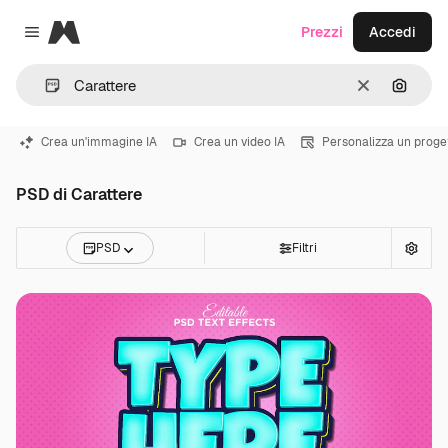
Magnific
Prezzi
Accedi
Close menu
Cancella
Cerca 
Crea un'immagine IA
Crea un video IA
Personalizza un proge
PSD di Carattere
PSD
Filtri