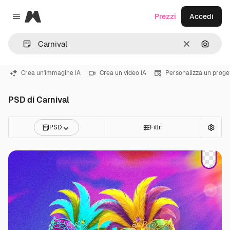
Magnific
Prezzi
Accedi
Close menu
Cancella
Cerca 
Crea un'immagine IA
Crea un video IA
Personalizza un proge
PSD di Carnival
PSD
Filtri