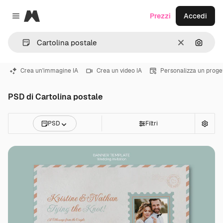
Magnific
Prezzi
Accedi
Close menu
Cancella
Cerca 
Crea un'immagine IA
Crea un video IA
Personalizza un proge
PSD di Cartolina postale
PSD
Filtri