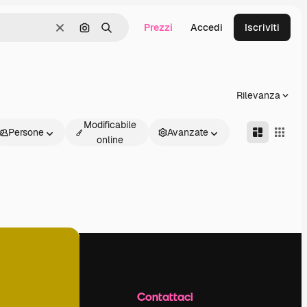
Prezzi
Accedi
Iscriviti
Cancella
Cerca per immagine
Ricerca
Rilevanza
Modificabile
Persone
Avanzate
online
Azienda
Contattaci