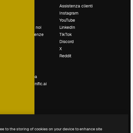
Prezzi
Assistenza clienti
Chi siamo
Instagram
Recensioni
YouTube
Lavora con noi
LinkedIn
Cerca tendenze
TikTok
Blog
Discord
Eventi
X
Slidesgo
Reddit
e
Vendi i tuoi
contenuti
Sala stampa
Cerchi magnific.ai
ree to the storing of cookies on your device to enhance site