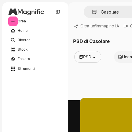
Crea
Crea un'immagine IA
C
Home
Ricerca
PSD di Casolare
Stock
PSD
Lice
Esplora
Tutte le immagini
Strumenti
Vettori
Illustrazioni
Foto
PSD
Modelli
Mockup
Video
Clip video
Motion graphic
Modelli di video
Icone
Modelli 3D
Font