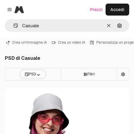
Magnific
Prezzi
Accedi
Close menu
Cancella
Cerca 
Crea un'immagine IA
Crea un video IA
Personalizza un proge
PSD di Casuale
PSD
Filtri