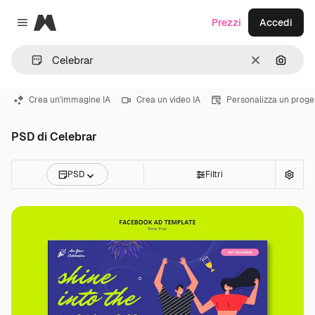
Magnific
Prezzi
Accedi
Close menu
Cancella
Cerca 
Crea un'immagine IA
Crea un video IA
Personalizza un proge
PSD di Celebrar
PSD
Filtri