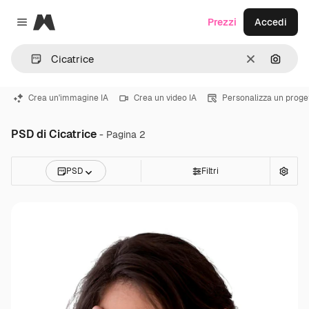
Magnific
Prezzi
Accedi
Close menu
Cancella
Cerca 
Crea un'immagine IA
Crea un video IA
Personalizza un proge
PSD di Cicatrice
- Pagina 2
PSD
Filtri