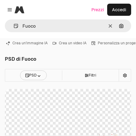
Magnific
Prezzi
Accedi
Close menu
Cancella
Cerca 
Crea un'immagine IA
Crea un video IA
Personalizza un proge
PSD di Fuoco
PSD
Filtri