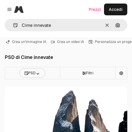
Magnific
Prezzi
Accedi
Close menu
Cancella
Cerca 
Crea un'immagine IA
Crea un video IA
Personalizza un proge
PSD di Cime innevate
PSD
Filtri