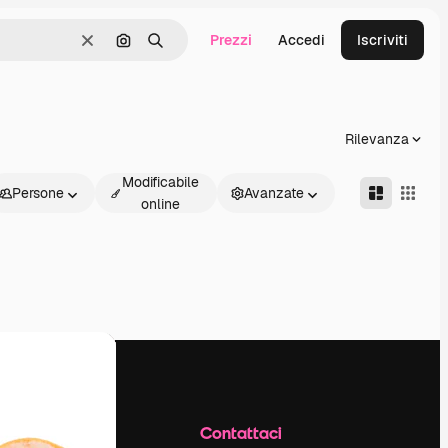
Prezzi
Accedi
Iscriviti
Cancella
Cerca per immagine
Ricerca
Rilevanza
Modificabile
Persone
Avanzate
online
Azienda
Contattaci