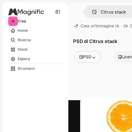
Crea
Crea un'immagine IA
C
Home
Ricerca
PSD di Citrus stack
Stock
PSD
Lice
Esplora
Tutte le immagini
Strumenti
Vettori
Illustrazioni
Foto
PSD
Modelli
Mockup
Video
Clip video
Motion graphic
Modelli di video
Icone
Modelli 3D
Font