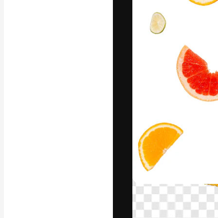
La piattaforma c
migliori lavori. 
creativi, impres
Italiano
Copyright © 2010