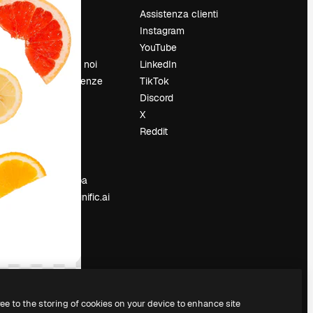
Prezzi
Assistenza clienti
Chi siamo
Instagram
Recensioni
YouTube
Lavora con noi
LinkedIn
Cerca tendenze
TikTok
Blog
Discord
Eventi
X
Slidesgo
Reddit
e
Vendi i tuoi
contenuti
Sala stampa
Cerchi magnific.ai
ree to the storing of cookies on your device to enhance site