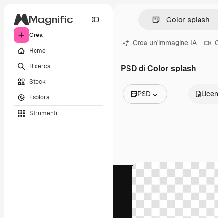
Crea
Crea un'immagine IA
C
Home
Ricerca
PSD di Color splash
Stock
PSD
Lice
Esplora
Tutte le immagini
Strumenti
Vettori
Illustrazioni
Foto
PSD
Modelli
Mockup
Video
Clip video
Motion graphic
Modelli di video
Icone
Modelli 3D
Font