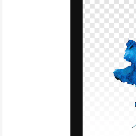
La piattaforma c
migliori lavori. 
creativi, impres
Italiano
Copyright © 2010