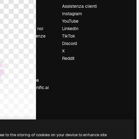
Prezzi
Assistenza clienti
Chi siamo
Instagram
Recensioni
YouTube
Lavora con noi
LinkedIn
Cerca tendenze
TikTok
Blog
Discord
Eventi
X
Slidesgo
Reddit
e
Vendi i tuoi
contenuti
Sala stampa
Cerchi magnific.ai
ree to the storing of cookies on your device to enhance site