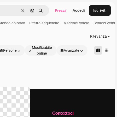
Prezzi
Accedi
Iscriviti
Cancella
Cerca per immagine
Ricerca
Sfondo colorato
Effetto acquerello
Macchie colore
Schizzi verni
Rilevanza
Modificabile
Persone
Avanzate
online
Azienda
Contattaci