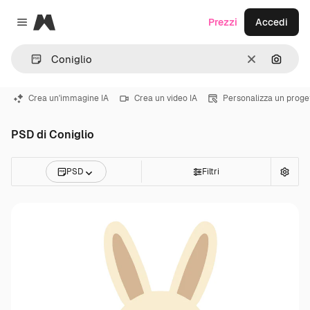
Magnific
Prezzi
Accedi
Close menu
Cancella
Cerca 
Crea un'immagine IA
Crea un video IA
Personalizza un proge
PSD di Coniglio
PSD
Filtri