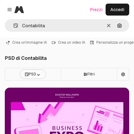
Magnific
Prezzi
Accedi
Close menu
Cancella
Cerca 
Crea un'immagine IA
Crea un video IA
Personalizza un proge
PSD di Contabilita
PSD
Filtri