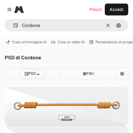
Magnific
Prezzi
Accedi
Close menu
Cancella
Cerca 
Crea un'immagine IA
Crea un video IA
Personalizza un proge
PSD di Cordone
PSD
Filtri