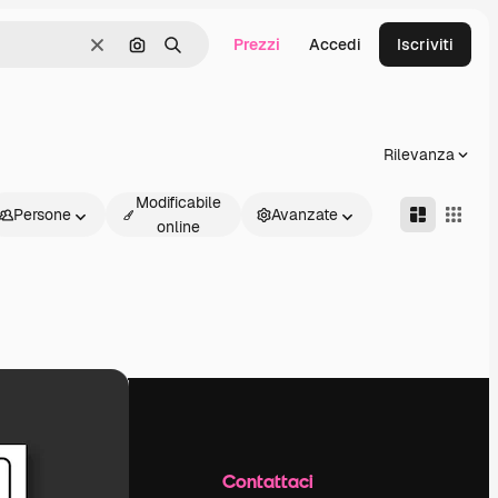
Prezzi
Accedi
Iscriviti
Cancella
Cerca per immagine
Ricerca
Rilevanza
Modificabile
Persone
Avanzate
online
Azienda
Contattaci