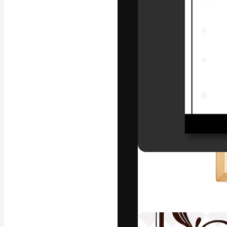
La piattaforma c
migliori lavori. 
creativi, impres
Italiano
Copyright © 2010