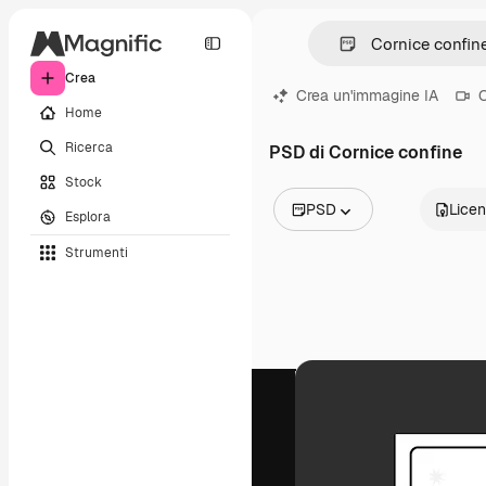
Crea
Crea un'immagine IA
C
Home
Ricerca
PSD di Cornice confine
Stock
PSD
Lice
Esplora
Tutte le immagini
Strumenti
Vettori
Illustrazioni
Foto
PSD
Modelli
Mockup
Video
Clip video
Motion graphic
Modelli di video
Icone
Modelli 3D
Font