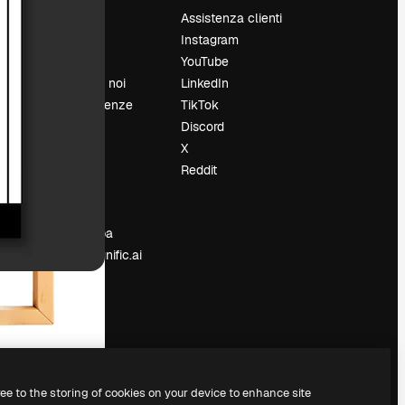
Prezzi
Assistenza clienti
Chi siamo
Instagram
Recensioni
YouTube
Lavora con noi
LinkedIn
Cerca tendenze
TikTok
Blog
Discord
Eventi
X
Slidesgo
Reddit
e
Vendi i tuoi
contenuti
Sala stampa
Cerchi magnific.ai
ree to the storing of cookies on your device to enhance site