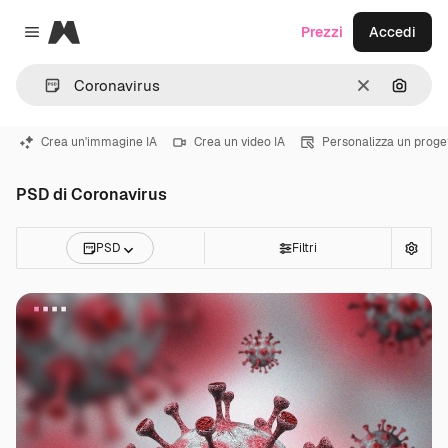
Magnific
Prezzi
Accedi
Close menu
Cancella
Cerca 
Crea un'immagine IA
Crea un video IA
Personalizza un proge
PSD di Coronavirus
PSD
Filtri