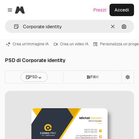
Magnific
Prezzi
Accedi
Close menu
Cancella
Cerca 
Crea un'immagine IA
Crea un video IA
Personalizza un proge
PSD di Corporate identity
PSD
Filtri