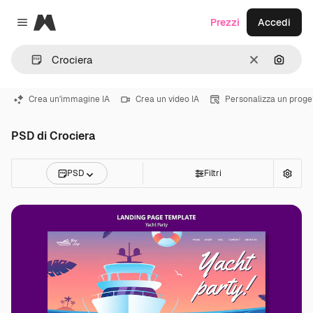
Magnific
Prezzi
Accedi
Close menu
Cancella
Cerca 
Crea un'immagine IA
Crea un video IA
Personalizza un proge
PSD di Crociera
PSD
Filtri