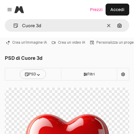
Magnific
Prezzi
Accedi
Close menu
Cancella
Cerca 
Crea un'immagine IA
Crea un video IA
Personalizza un proge
PSD di Cuore 3d
PSD
Filtri