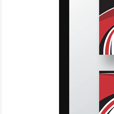
La piattaforma c
migliori lavori. 
creativi, impres
Italiano
Copyright © 2010