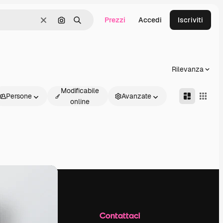
Prezzi
Accedi
Iscriviti
Cancella
Cerca per immagine
Ricerca
Rilevanza
Modificabile
Persone
Avanzate
online
Azienda
Contattaci