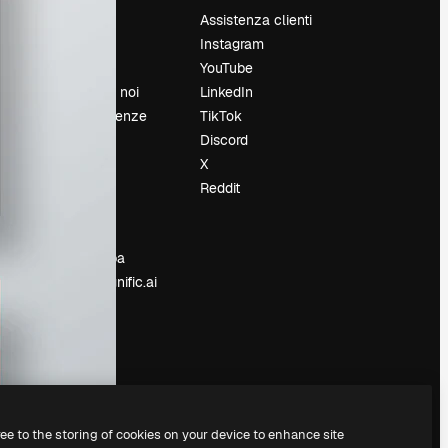
Prezzi
Assistenza clienti
Chi siamo
Instagram
Recensioni
YouTube
Lavora con noi
LinkedIn
Cerca tendenze
TikTok
Blog
Discord
Eventi
X
Slidesgo
Reddit
e
Vendi i tuoi
contenuti
Sala stampa
Cerchi magnific.ai
ree to the storing of cookies on your device to enhance site