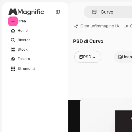
Crea
Crea un'immagine IA
C
Home
Ricerca
PSD di Curvo
Stock
PSD
Lice
Esplora
Tutte le immagini
Strumenti
Vettori
Illustrazioni
Foto
PSD
Modelli
Mockup
Video
Clip video
Motion graphic
Modelli di video
Icone
Modelli 3D
Font