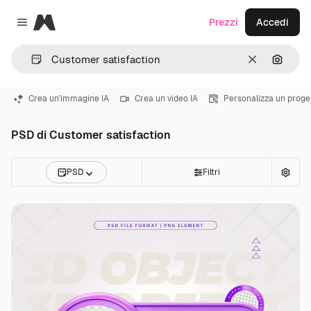
Magnific
Prezzi
Accedi
Close menu
Cancella
Cerca 
Crea un'immagine IA
Crea un video IA
Personalizza un proge
PSD di Customer satisfaction
PSD
Filtri