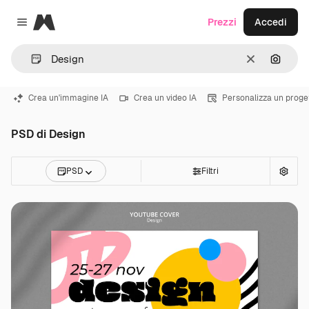
Magnific
Prezzi
Accedi
Close menu
Cancella
Cerca 
Crea un'immagine IA
Crea un video IA
Personalizza un proge
PSD di Design
PSD
Filtri