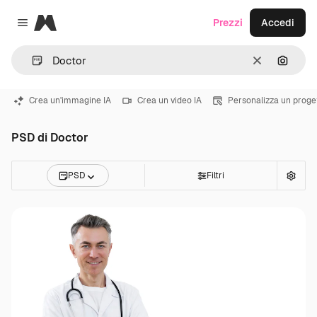
Magnific
Prezzi
Accedi
Close menu
Cancella
Cerca 
Crea un'immagine IA
Crea un video IA
Personalizza un proge
PSD di Doctor
PSD
Filtri