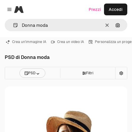
Magnific
Prezzi
Accedi
Close menu
Cancella
Cerca 
Crea un'immagine IA
Crea un video IA
Personalizza un proge
PSD di Donna moda
PSD
Filtri