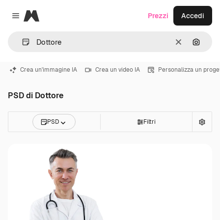
Magnific
Prezzi
Accedi
Close menu
Cancella
Cerca 
Crea un'immagine IA
Crea un video IA
Personalizza un proge
PSD di Dottore
PSD
Filtri