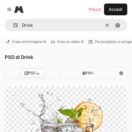
Magnific
Prezzi
Accedi
Close menu
Cancella
Cerca 
Crea un'immagine IA
Crea un video IA
Personalizza un proge
PSD di Drink
PSD
Filtri