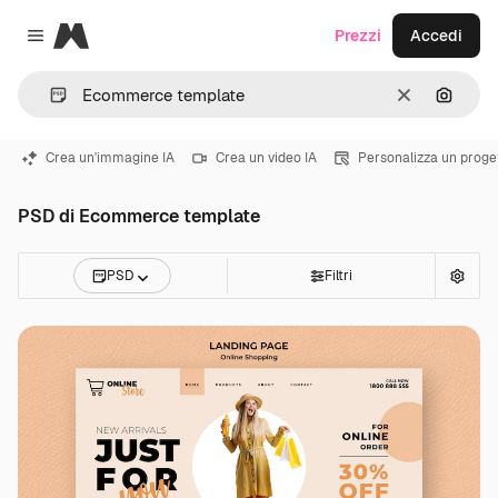
Magnific
Prezzi
Accedi
Close menu
Cancella
Cerca 
Crea un'immagine IA
Crea un video IA
Personalizza un proge
PSD di Ecommerce template
PSD
Filtri