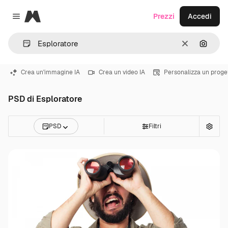
Magnific
Prezzi
Accedi
Close menu
Cancella
Cerca 
Crea un'immagine IA
Crea un video IA
Personalizza un proge
PSD di Esploratore
PSD
Filtri