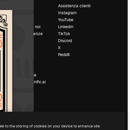
Prezzi
Assistenza clienti
Chi siamo
Instagram
Recensioni
YouTube
Lavora con noi
LinkedIn
Cerca tendenze
TikTok
Blog
Discord
Eventi
X
Slidesgo
Reddit
e
Vendi i tuoi
contenuti
Sala stampa
Cerchi magnific.ai
ree to the storing of cookies on your device to enhance site