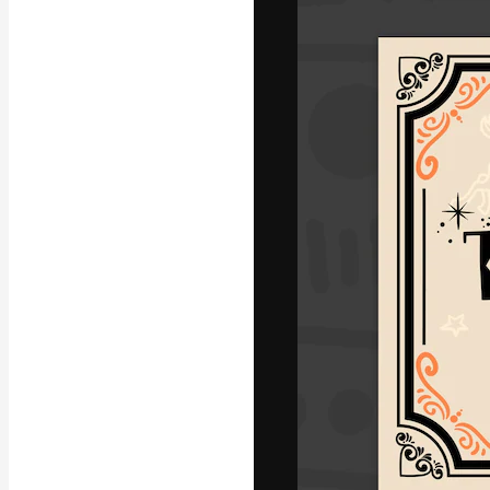
La piattaforma c
migliori lavori. 
creativi, impres
Italiano
Copyright © 2010