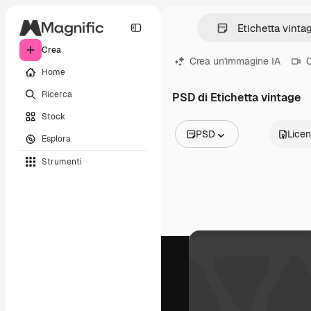
Crea
Crea un'immagine IA
C
Home
Ricerca
PSD di Etichetta vintage
Stock
PSD
Lice
Esplora
Tutte le immagini
Strumenti
Vettori
Illustrazioni
Foto
PSD
Modelli
Mockup
Video
Clip video
Motion graphic
Modelli di video
Icone
Modelli 3D
Font