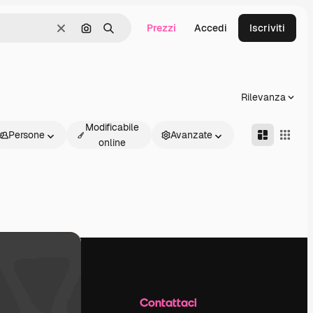
Prezzi
Accedi
Iscriviti
Cancella
Cerca per immagine
Ricerca
Rilevanza
Modificabile
Persone
Avanzate
online
Azienda
Contattaci