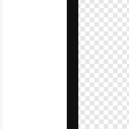
La piattaforma c
migliori lavori. 
creativi, impres
Italiano
Copyright © 2010