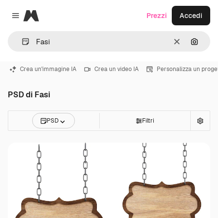
Magnific
Prezzi
Accedi
Close menu
Cancella
Cerca 
Crea un'immagine IA
Crea un video IA
Personalizza un proge
PSD di Fasi
PSD
Filtri