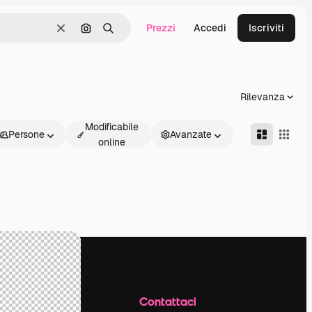
Prezzi
Accedi
Iscriviti
Cancella
Cerca per immagine
Ricerca
Rilevanza
Modificabile
Persone
Avanzate
online
Azienda
Contattaci