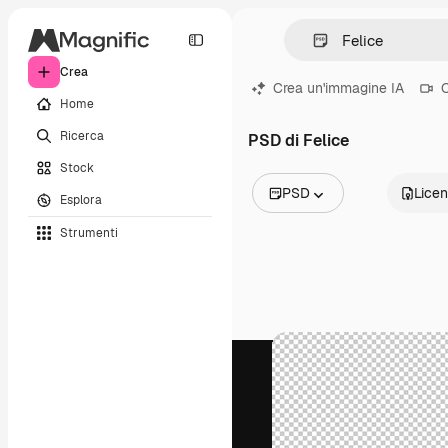
Crea
Crea un'immagine IA
C
Home
Ricerca
PSD di Felice
Stock
PSD
Lice
Esplora
Tutte le immagini
Strumenti
Vettori
Illustrazioni
Foto
PSD
Modelli
Mockup
Video
Clip video
Motion graphic
Modelli di video
Icone
Modelli 3D
Font