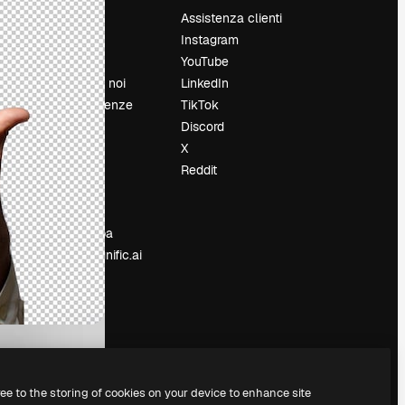
Prezzi
Assistenza clienti
Chi siamo
Instagram
Recensioni
YouTube
Lavora con noi
LinkedIn
Cerca tendenze
TikTok
Blog
Discord
Eventi
X
Slidesgo
Reddit
e
Vendi i tuoi
contenuti
Sala stampa
Cerchi magnific.ai
ree to the storing of cookies on your device to enhance site