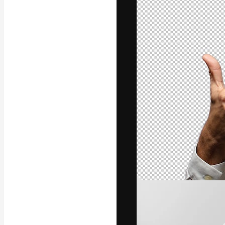
La piattaforma c
migliori lavori. 
creativi, impres
Italiano
Copyright © 2010