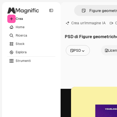
Crea
Crea un'immagine IA
C
Home
Ricerca
PSD di Figure geometrich
Stock
PSD
Lice
Esplora
Tutte le immagini
Strumenti
Vettori
Illustrazioni
Foto
PSD
Modelli
Mockup
Video
Clip video
Motion graphic
Modelli di video
Icone
Modelli 3D
Font