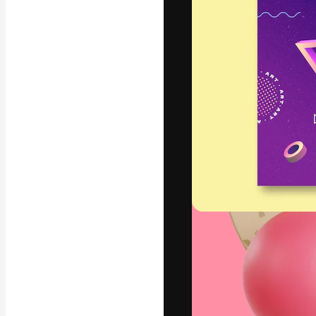
La piattaforma c
migliori lavori. 
creativi, impres
Italiano
Copyright © 2010