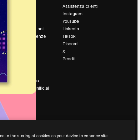
Prezzi
Assistenza clienti
Chi siamo
Instagram
Recensioni
YouTube
Lavora con noi
LinkedIn
Cerca tendenze
TikTok
Blog
Discord
Eventi
X
Slidesgo
Reddit
e
Vendi i tuoi
contenuti
Sala stampa
Cerchi magnific.ai
ree to the storing of cookies on your device to enhance site