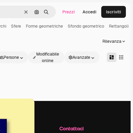
Prezzi
Accedi
Iscriviti
Cancella
Cerca per immagine
Ricerca
rchi
Sfere
Forme geometriche
Sfondo geometrico
Rettangoli
Rilevanza
Modificabile
Persone
Avanzate
online
Azienda
Contattaci