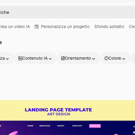
rea un video IA
Personalizza un progetto
Sfondo astratto
Ce
e
nza
Contenuto IA
Orientamento
Colore
Prodotti
Inizia