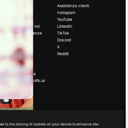
Prezzi
Assistenza clienti
Chi siamo
Instagram
Recensioni
YouTube
Lavora con noi
LinkedIn
Cerca tendenze
TikTok
Blog
Discord
Eventi
X
Slidesgo
Reddit
e
Vendi i tuoi
contenuti
Sala stampa
Cerchi magnific.ai
ree to the storing of cookies on your device to enhance site