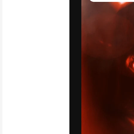
La piattaforma c
migliori lavori. 
creativi, impres
Italiano
Copyright © 2010