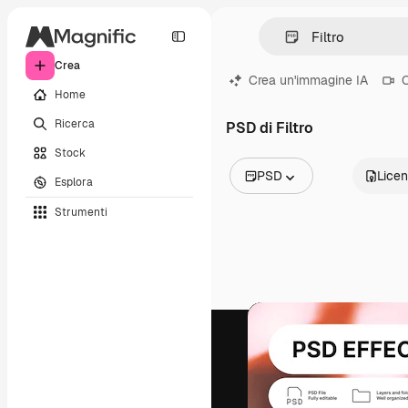
Crea
Crea un'immagine IA
C
Home
Ricerca
PSD di Filtro
Stock
PSD
Lice
Esplora
Tutte le immagini
Strumenti
Vettori
Illustrazioni
Foto
PSD
Modelli
Mockup
Video
Clip video
Motion graphic
Modelli di video
Icone
Modelli 3D
Font