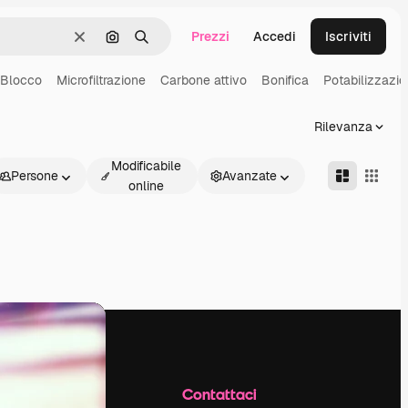
Prezzi
Accedi
Iscriviti
Cancella
Cerca per immagine
Ricerca
Blocco
Microfiltrazione
Carbone attivo
Bonifica
Potabilizzazi
Rilevanza
Modificabile
Persone
Avanzate
online
Azienda
Contattaci