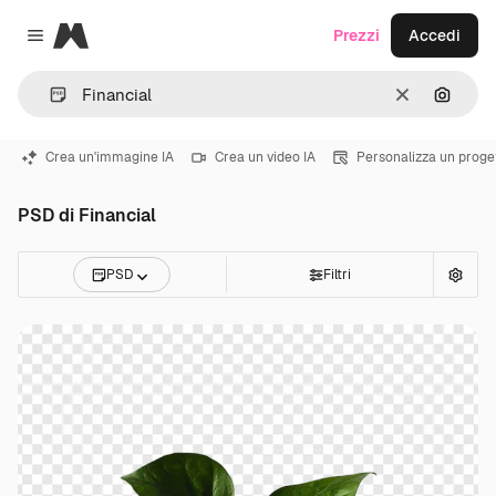
Magnific
Prezzi
Accedi
Close menu
Cancella
Cerca 
Crea un'immagine IA
Crea un video IA
Personalizza un proge
PSD di Financial
PSD
Filtri