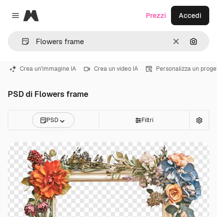
Magnific
Prezzi
Accedi
Close menu
Cancella
Cerca 
Crea un'immagine IA
Crea un video IA
Personalizza un proge
PSD di Flowers frame
PSD
Filtri