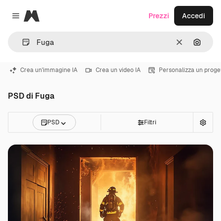
Magnific
Prezzi
Accedi
Close menu
Cancella
Cerca 
Crea un'immagine IA
Crea un video IA
Personalizza un proge
PSD di Fuga
PSD
Filtri