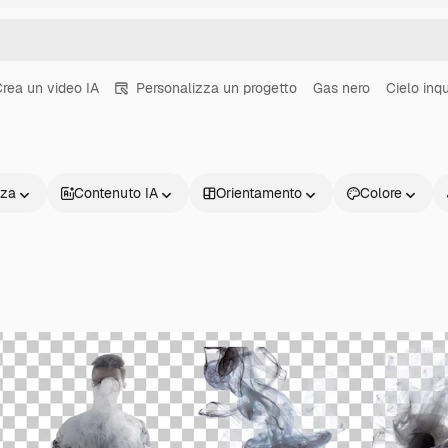
rea un video IA
Personalizza un progetto
Gas nero
Cielo inq
nza
Contenuto IA
Orientamento
Colore
Prodotti
Inizia