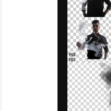
La piattaforma c
migliori lavori. 
creativi, impres
Italiano
Copyright © 2010