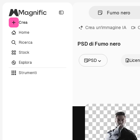
Crea
Crea un'immagine IA
C
Home
Ricerca
PSD di Fumo nero
Stock
PSD
Lice
Esplora
Tutte le immagini
Strumenti
Vettori
Illustrazioni
Foto
PSD
Modelli
Mockup
Video
Clip video
Motion graphic
Modelli di video
Icone
Modelli 3D
Font