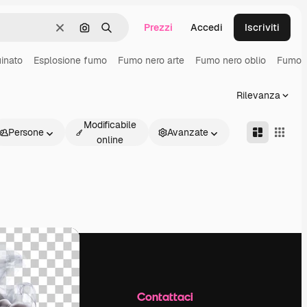
Prezzi
Accedi
Iscriviti
Cancella
Cerca per immagine
Ricerca
uinato
Esplosione fumo
Fumo nero arte
Fumo nero oblio
Fumo n
Rilevanza
Modificabile
Persone
Avanzate
online
Azienda
Contattaci