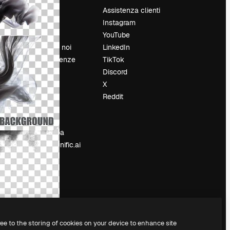
Prezzi
Assistenza clienti
Chi siamo
Instagram
Recensioni
YouTube
Lavora con noi
LinkedIn
Cerca tendenze
TikTok
Blog
Discord
Eventi
X
Slidesgo
Reddit
e
Vendi i tuoi
contenuti
Sala stampa
Cerchi magnific.ai
ree to the storing of cookies on your device to enhance site